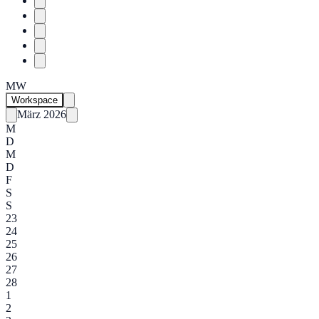
MW
Workspace
März 2026
M
D
M
D
F
S
S
23
24
25
26
27
28
1
2