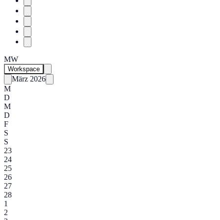
MW
Workspace
März 2026
M
D
M
D
F
S
S
23
24
25
26
27
28
1
2