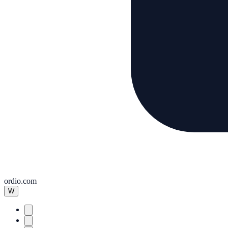
ordio.com
W