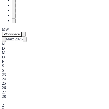
MW
Workspace
März 2026
M
D
M
D
F
S
S
23
24
25
26
27
28
1
2