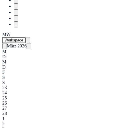
MW
Workspace
März 2026
M
D
M
D
F
S
S
23
24
25
26
27
28
1
2