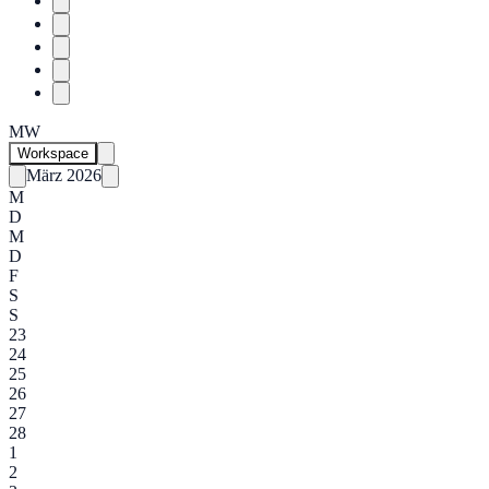
MW
Workspace
März 2026
M
D
M
D
F
S
S
23
24
25
26
27
28
1
2