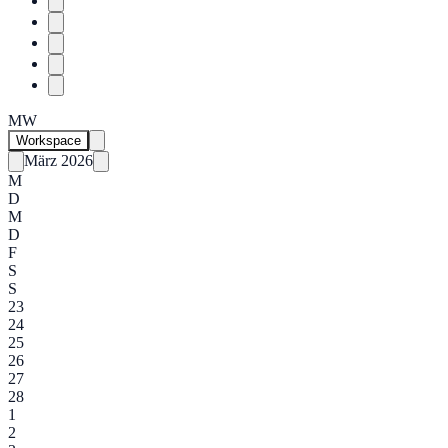
MW
Workspace
März 2026
M
D
M
D
F
S
S
23
24
25
26
27
28
1
2