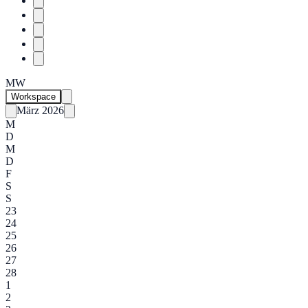
MW
Workspace
März 2026
M
D
M
D
F
S
S
23
24
25
26
27
28
1
2