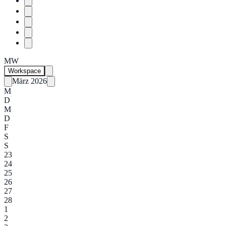
MW
Workspace
März 2026
M
D
M
D
F
S
S
23
24
25
26
27
28
1
2