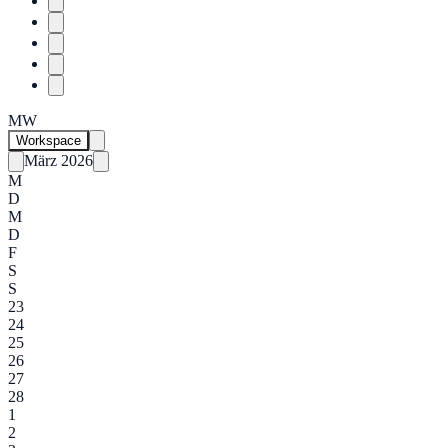
MW
Workspace
März 2026
M
D
M
D
F
S
S
23
24
25
26
27
28
1
2